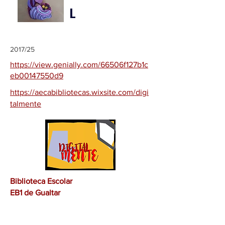
L
2017/25
https://view.genially.com/66506f127b1c
eb00147550d9
https://aecabibliotecas.wixsite.com/digi
talmente
Biblioteca Escolar
EB1 de Gualtar
2021/22