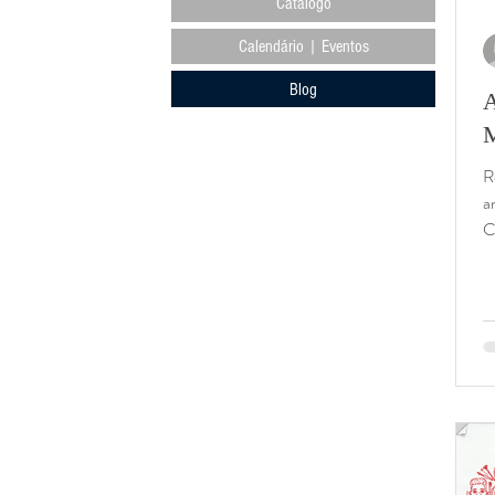
Catálogo
Calendário | Eventos
Blog
A
M
R
a
C
h