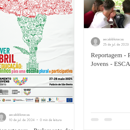
aecabibliotecas
25 de jul. de 2023
Reportagem - 
Jovens - ESC
aecabibliotecas
10 de jul. de 2024
0 min de leitura