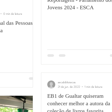
Jovens 2024 - ESCA
0 min de leitura
nal das Pessoas
ia
aecabibliotecas
21 de jun. de 2022
1 min de leitura
EB1 de Gualtar quiseram
conhecer melhor a autora da
coleção de livros favorita