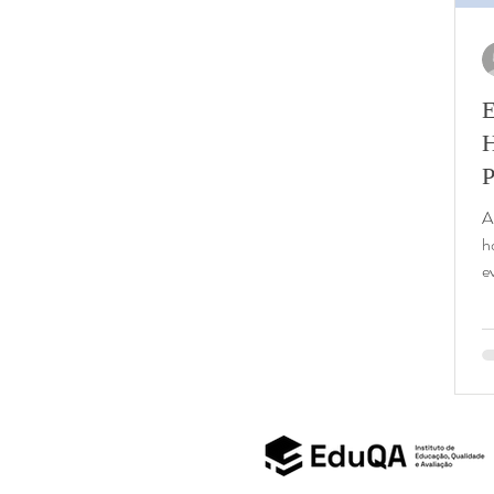
E
H
P
A
h
e
da