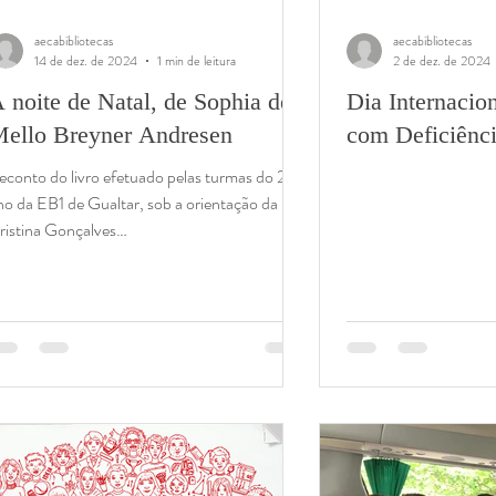
aecabibliotecas
aecabibliotecas
14 de dez. de 2024
1 min de leitura
2 de dez. de 2024
 noite de Natal, de Sophia de
Dia Internacio
ello Breyner Andresen
com Deficiênc
econto do livro efetuado pelas turmas do 2.º
no da EB1 de Gualtar, sob a orientação da PB
ristina Gonçalves
ttps://youtu.be/XqdrSDNEX7o